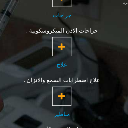
جرة
جراحات
جراحات الاذن الميكروسكوبية .
علاج
علاج اضطرابات السمع والاتزان .
مناظير