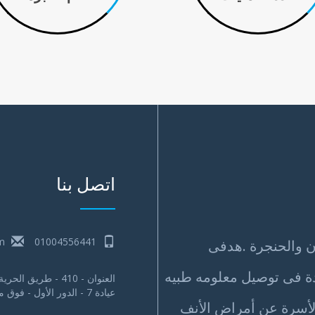
اتصل بنا
m
01004556441
ف والاذن والحنجرة .هدفى
ة فى توصيل معلومه طبيه
العنوان - 410 - طريق الحرية - رشدي - الاسكندرية
عيادة 7 - الدور الأول - فوق معرض سيارات شكري "Shoukry Elite"
لأسرة عن أمراض الأنف