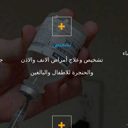
تشخيص
اء
تشخيص وعلاج أمراض الانف والاذن
جر
والحنجرة للاطفال والبالغين