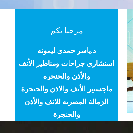
مرحبا بكم
د.ياسر حمدى ليمونه
استشارى جراحات ومناظير الأنف
والأذن والحنجرة
ماجستير الأنف والاذن والحنجرة
الزمالة المصريه للانف والأذن
والحنجرة