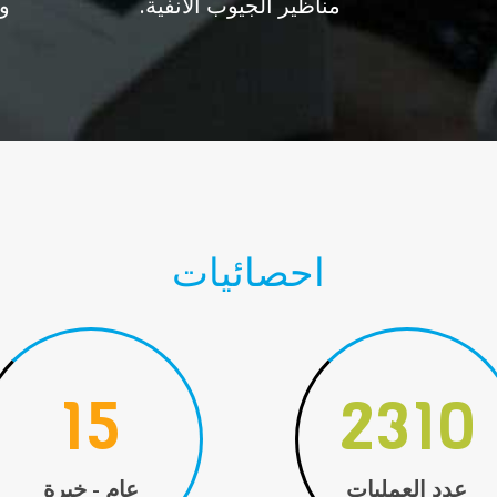
مناظير الجيوب الأنفية.
و
احصائيات
15
3630
عدد العمليات
عام - خبرة