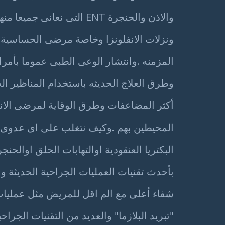
والاذن والحنجرة ENT التى نعانى ج
ونزلات الانفلونزا وخاصة مرضى الحساسية أو
المزمنه .وانتشار الوعى الطبى عموما بأمرا
وطرق العلاج الحديثه باستخدام المناظير الج
أكثر المضاعفات وطرق الوقاية لمرضى الانف
المحيطين بهم .وكيف نتغلب على اى عدوى فير
البكتريا العنقودية اوالتهابات الحلق اوالحنجرة
بأحدث تقنيات العمليات الجراحية الحديثة
شفاء أعلى مع الم اقل للمريض مثل عمليات 
"تبريد البلازما" والعديد من التقنيات الجر