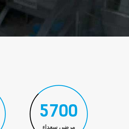
5700
مرضى سعداء