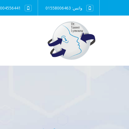
واتس: 01558006463
004556441