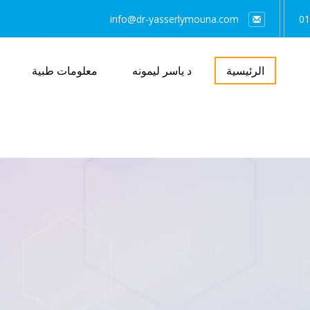
info@dr-yasserlymouna.com
01
الرئيسية
د ياسر ليمونه
معلومات طبية